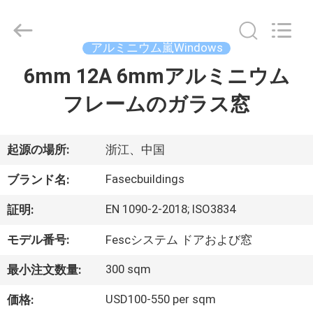
supplier.
Copyright
©
2021
-
アルミニウム嵐Windows
2026
Hangzhou
FASEC
6mm 12A 6mmアルミニウム
家
Buildings
Co.,Ltd..
All
フレームのガラス窓
Rights
Reserved.
プ
ロ
起源の場所:
浙江、中国
ダ
Fasecbuildings
ブランド名:
ク
EN 1090-2-2018; ISO3834
証明:
ト
モデル番号:
Fescシステム ドアおよび窓
300 sqm
最小注文数量:
私
USD100-550 per sqm
価格: