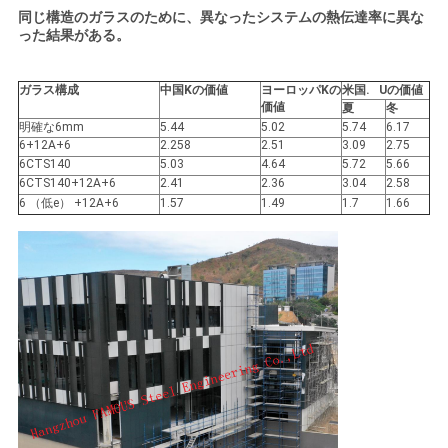
同じ構造のガラスのために、異なったシステムの熱伝達率に異な
を
った結果がある。
要
ガラス構成
中国Kの価値
ヨーロッパKの
米国. Uの価値
求
価値
夏
冬
明確な6mm
5.44
5.02
5.74
6.17
6+12A+6
2.258
2.51
3.09
2.75
し
6CTS140
5.03
4.64
5.72
5.66
6CTS140+12A+6
2.41
2.36
3.04
2.58
な
6 （低e） +12A+6
1.57
1.49
1.7
1.66
さ
い
地
図