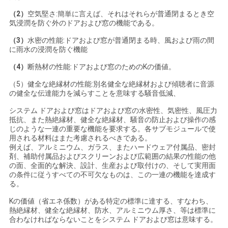
い
（2）
空気堅さ:簡単に言えば、それはそれらが普通閉まるとき空
気浸潤を防ぐ外のドアおよび窓の機能である。
（3）
水密の性能:ドアおよび窓が普通閉まる時、風および雨の間
ニ
に雨水の浸潤を防ぐ機能
（4）
断熱材の性能:ドアおよび窓のためのKの価値。
ュ
（5）健全な絶縁材の性能:別名健全な絶縁材および傾聴者に音源
ー
の健全な伝達能力を減らすことを意味する騒音低減、
ス
システム ドアおよび窓はドアおよび窓の水密性、気密性、風圧力
抵抗、また熱絶縁材、健全な絶縁材、騒音の防止および操作の感
じのような一連の重要な機能を要求する。各サブモジュールで使
用される材料はまた考慮されるべきである。
場
例えば、アルミニウム、ガラス、またハードウェア付属品、密封
剤、補助付属品およびスクリーンおよび広範囲の結果の性能の他
合
の面、全面的な解決、設計、生産および取付けの、そして実用面
の条件に従うすべての不可欠なものは、この一連の機能を達成す
る。
引
Kの価値（省エネ係数）がある特定の標準に達する、すなわち、
熱絶縁材、健全な絶縁材、防水、アルミニウム厚さ、等は標準に
合わなければならないことをシステム ドアおよび窓は意味する。
用