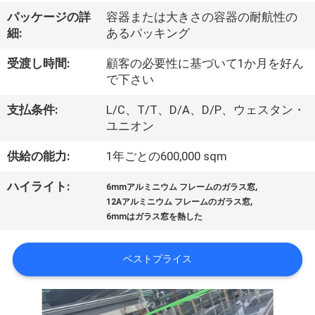
達
パッケージの詳
容器または大きさの容器の耐航性の
に
細:
あるパッキング
つ
受渡し時間:
顧客の必要性に基づいて1か月を好ん
い
で下さい
て
支払条件:
L/C、T/T、D/A、D/P、ウェスタン・
ユニオン
供給の能力:
1年ごとの600,000 sqm
工
場
,
ハイライト:
6mmアルミニウム フレームのガラス窓
,
12Aアルミニウム フレームのガラス窓
旅
6mmはガラス窓を熱した
行
ベストプライス
品