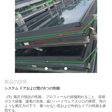
質
管
理
私
達
に
連
絡
製品の説明
し
システム ドアおよび窓の5つの性能:
（1）
風圧力抵抗の性能:、プロフィールの損傷割れること、容易
な
ガラス損傷、接着の失敗、緩いハードウェア入り口の障壁、等の
ような風圧力の下で、傷つかない窓および外的なドアの性能を参
さ
照する。