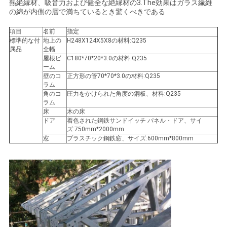
熱絶縁材、吸音力および健全な絶縁材の3.The効果はガラス繊維
の綿が内側の層で満ちているとき驚くべきである
を
項目
名前
指定
要
標準的な付
地上の
H248X124X5X8の材料:Q235
属品
全幅
求
屋根ビ
C180*70*20*3.0の材料:Q235
ーム
し
壁のコ
正方形の管70*70*3.0の材料:Q235
ラム
角のコ
圧力をかけられた角度の鋼板、材料:Q235
な
ラム
床
木の床
さ
ドア
着色された鋼鉄サンドイッチ パネル・ドア、サイ
ズ:750mm*2000mm
い
窓
プラスチック鋼鉄窓、サイズ:600mm*800mm
地
図