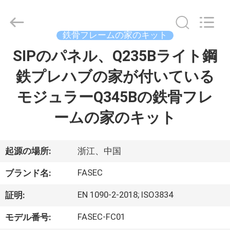
supplier.
Copyright
©
2021
-
鉄骨フレームの家のキット
2026
Hangzhou
FASEC
SIPのパネル、Q235Bライト鋼
家
Buildings
Co.,Ltd..
All
鉄プレハブの家が付いている
Rights
Reserved.
プ
モジュラーQ345Bの鉄骨フレ
ロ
ームの家のキット
ダ
ク
起源の場所:
浙江、中国
ト
FASEC
ブランド名:
EN 1090-2-2018; ISO3834
証明:
私
FASEC-FC01
モデル番号: