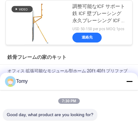
調整可能なICF サポート
鉄 ICF 壁ブレーシング
永久ブレーシング ICF 壁
用
USD 50-150 per pcs MOQ:1pcs
連絡先
鉄骨フレームの家のキット
オフィス 拡張可能なモジュール型ホーム 20ft 40ft プリファブ
折りたたみコンテナハウス
Tomy
二階建て モジュール型 オフィス用 家 と 預設 家 を 賃貸 する
7:30 PM
スピード・アセンブル・プリファブ・ホーム エコフレンドリ
ー・RV・ファンクション・ハウス・オン・ホイール
Good day, what product are you looking for?
人気カテゴリ
すべて