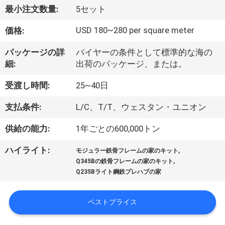
達
最小注文数量:
5セット
に
USD 180~280 per square meter
価格:
つ
パッケージの詳
バイヤーの条件として標準的な海の
い
細:
出荷のパッケージ、または。
て
受渡し時間:
25~40日
支払条件:
L/C、T/T、ウェスタン・ユニオン
工
供給の能力:
1年ごとの600,000トン
場
,
ハイライト:
旅
モジュラー鉄骨フレームの家のキット
,
Q345Bの鉄骨フレームの家のキット
行
Q235Bライト鋼鉄プレハブの家
ベストプライス
品