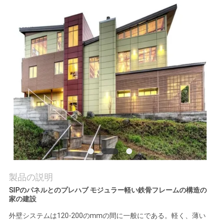
質
管
理
私
達
に
連
絡
し
製品の説明
SIPのパネルとのプレハブ モジュラー軽い鉄骨フレームの構造の
な
家の建設
さ
外壁システムは120-200のmmの間に一般にである。軽く、薄い