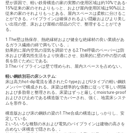
壁が原因で、軽い鉄骨構造の家の実際の使用区域は約10%である-
い
15%従来の家のそれよりもっと、および屋内使用区域は90%以上
従来の家のそれよりもっとある。屋内スペースは柔軟に分けるこ
とができる。パイプラインは確保されるよい隠蔽およびより美し
い出現の壁、床および屋根の部品の穴で、整理することができ
ニ
る。
1.The壁は熱保存、熱絶縁材および健全な絶縁材の良い業績があ
ュ
るガラス繊維の綿で満ちている、;
効果的に屋内空気の湿気を調節できる2.The呼吸のペーパーは防
ー
水および通気性生活をより快適にさせ、効果的に壁の中の型の成
長を防ぐためにである;
ス
3.Theパイプラインは壁で埋められ、屋内スペースを占めない。
軽い鋼鉄別荘の床システム:
床は高力hot-dip電流を通されたC-typeおよびUタイプの軽い鋼鉄
場
メンバーで構成される。床梁は標準的な係数に従って等しい間隔
および多肋骨と整理される。床梁はずっと厳しくmoisture-proof
合
およびさび止めである構造版でカバーされ、強く、地震床システ
ムを形作る。
構造版および床の鋼鉄の梁の1.The合成の構造はしっかりし、安
引
定している;
2.いろいろな種類の水および電気のパイプラインは建物の高さを
用
占めない床構造で隠される、;