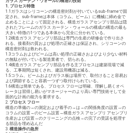
ガラス カーテン・ウォールの構造の技術
1. プロセス特徴
い
1.1ガラスはシリコーンの構造密封剤が付いているsub-frameで固
定され、sub-frameは本体（コラム、ビーム）に機械に締め金で
止めることによって固定される。構造ガラス アセンブリ部品は隠
されたフレームのガラス カーテン・ウォールの構成の構造の最も
ニ
大きい特徴の1つである本体から完全に分かれている。
1.2構造ガラス アセンブリ部品は専門の生産の研修会で作り出さ
ュ
れる。接着剤の質および処理の正確さは保証され、シリコーンの
構造密封剤は救われる。
ー
1.3コラムおよびビームは高い処理の正確さおよびより少ない材料
の無駄が付いている製造業者で、切られる。
ス
1.4構造ガラス アセンブリ部品を作る主プロセスは建築現場で減
る、工事期間は短くされ、建設用機器は減る。
1.5コラム、ビームおよびガラス板は場所で、取付けること容易お
よび調節すること容易一つずつ取付けられている。
場
1.6構造は簡単である、プロセス フローは明確、理解し易くオペ
レータは習得し易いがマネージャーのより高い専門技術そして全
合
面的な計画の能力を要求する。
2.
プロセス フロー
構造の準備の→の測定および着手の→は→の関係角度の設置→の
コラムの設置→のビーム設置→構造ガラス アセンブリ アセンブリ
引
生産および設置→のクリーニングの点検→の完了の受諾を処理す
る部品を埋め込んだ
3.
構造操作の急所
用