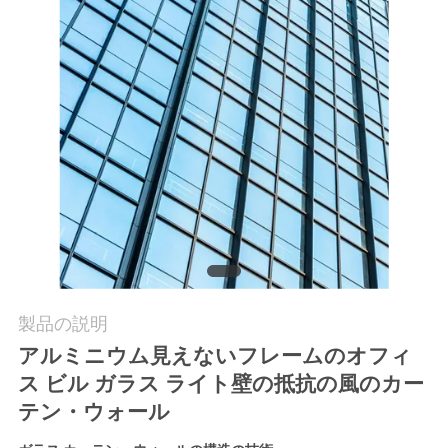
質
管
理
私
達
に
連
絡
製品の説明
アルミニウム見えないフレームのオフィ
し
ス ビル ガラス ライト壁の抵抗の風のカー
な
テン・ウォール
さ