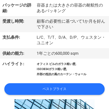
達
パッケージの詳
容器または大きさの容器の耐航性の
に
細:
あるパッキング
つ
受渡し時間:
顧客の必要性に基づいて1か月を好ん
で下さい
い
て
支払条件:
L/C、T/T、D/A、D/P、ウェスタン・
ユニオン
供給の能力:
1年ごとの600,000 sqm
工
,
ハイライト:
場
オフィス ビルのガラス軽い壁
,
ISO3834ガラス軽い壁
旅
外部の抵抗の風のカーテン・ウォール
行
ベストプライス
品