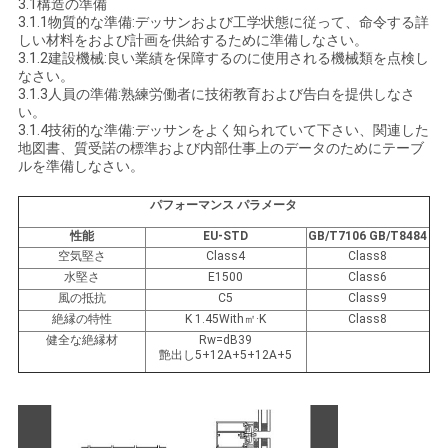
3.1構造の準備
3.1.1物質的な準備:デッサンおよび工学状態に従って、命令する詳
を
しい材料をおよび計画を供給するために準備しなさい。
3.1.2建設機械:良い業績を保障するのに使用される機械類を点検し
要
なさい。
3.1.3人員の準備:熟練労働者に技術教育および告白を提供しなさ
求
い。
3.1.4技術的な準備:デッサンをよく知られていて下さい、関連した
し
地図書、質受諾の標準および内部仕事上のデータのためにテーブ
ルを準備しなさい。
な
パフォーマンス パラメータ
さ
性能
EU-STD
GB/T7106 GB/T8484
空気堅さ
Class4
Class8
い
水堅さ
E1500
Class6
風の抵抗
C5
Class9
絶縁の特性
K 1.45With㎡·K
Class8
地
健全な絶縁材
Rw=dB39
艶出し5+12A+5+12A+5
図