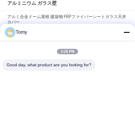
アルミニウム ガラス壁
アルミ合金ドーム屋根 建築物 FRPファイバーシートガラス天井
カバー
Tomy
エネルギー効率の良いガラスカーテンウォールのファサードシ
ステム
3:28 PM
洗面所/浴室のためのカスタマイズされたアルミニウムJalousie
のルーバー窓
Good day, what product are you looking for?
人気カテゴリ
すべて
アルミニウム ガラス
ガラス カーテン・ウ
壁
ォールの正面
アルミニウム嵐
ガラス隔壁
Windows
アルミニウム金属の
手すりのガラス手す