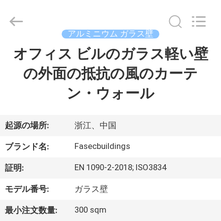
supplier.
Copyright
©
2021
-
アルミニウム ガラス壁
2026
Hangzhou
FASEC
オフィス ビルのガラス軽い壁
家
Buildings
Co.,Ltd..
All
の外面の抵抗の風のカーテ
Rights
Reserved.
プ
ン・ウォール
ロ
ダ
起源の場所:
浙江、中国
ク
Fasecbuildings
ブランド名:
ト
EN 1090-2-2018; ISO3834
証明:
モデル番号:
ガラス壁
私
300 sqm
最小注文数量: