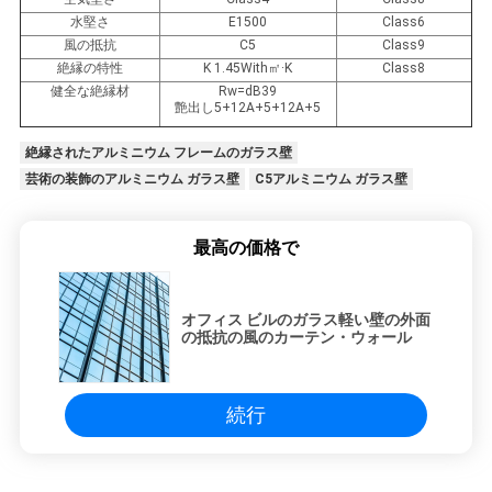
水堅さ
E1500
Class6
風の抵抗
C5
Class9
絶縁の特性
K 1.45With㎡·K
Class8
健全な絶縁材
Rw=dB39
艶出し5+12A+5+12A+5
絶縁されたアルミニウム フレームのガラス壁
芸術の装飾のアルミニウム ガラス壁
C5アルミニウム ガラス壁
最高の価格で
オフィス ビルのガラス軽い壁の外面
の抵抗の風のカーテン・ウォール
続行