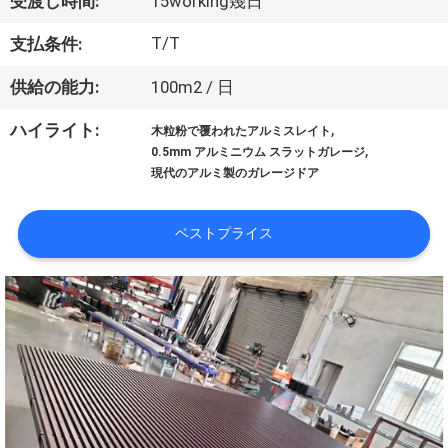
達
受渡し時間:
15working幾日
に
T/T
支払条件:
つ
供給の能力:
100m2 / 日
い
,
ハイライト:
木粒粉で覆われたアルミスレイト
,
て
0.5mm アルミニウム スラットガレージ
現代のアルミ製のガレージドア
工
ベストプライス
場
旅
行
品