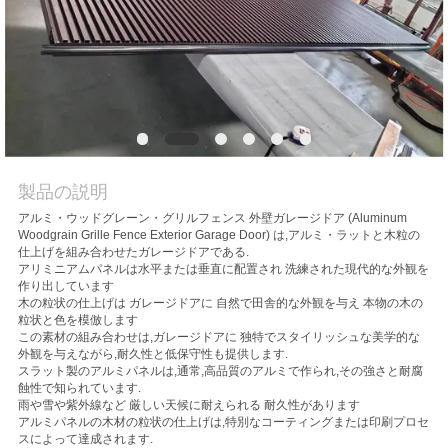
質
管
理
私
製品の説明
達
アルミ・ウッドグレーン・グリルフェンス 外壁ガレージドア (Aluminum
に
Woodgrain Grille Fence Exterior Garage Door) は,アルミ・ラットと木粒の
仕上げを組み合わせたガレージドアである.
アリミニアムパネルは水平または垂直に配置され 洗練された現代的な外観を
連
作り出しています
木の粒状の仕上げは ガレージドアに 自然で田舎的な外観を与え 本物の木の
絡
粒状と色を模倣します
この素材の組み合わせは,ガレージドアに 独特でスタイリッシュな美学的な
し
外観を与えながら,耐久性と低保守性も提供します.
スラット製のアルミパネルは,通常,高品質のアルミで作られ,その強さと耐腐
蝕性で知られています.
な
雨や雪や紫外線など 厳しい天候に耐えられる 耐久性があります
アルミパネルの木材の粒状の仕上げは,特別なコーティングまたは印刷プロセ
さ
スによって達成されます.