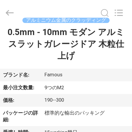
supplier.
Copyright
©
2021
-
アルミニウム金属のクラッディング
2026
Hangzhou
FASEC
0.5mm - 10mm モダン アルミ
家
Buildings
Co.,Ltd..
All
スラットガレージドア 木粒仕
Rights
Reserved.
プ
上げ
ロ
ダ
Famous
ブランド名:
ク
最小注文数量:
9つのM2
ト
190--300
価格:
パッケージの詳
標準的な輸出のパッキング
私
細: