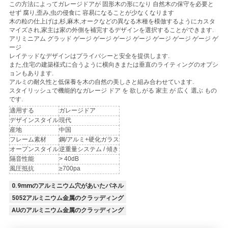
この方法によってガレージドアが 固形木の形になり 自然木の保守を必要と
い
せず 腐り,歪み,虫の侵食に 容易になることが少なくなります
木の粒の仕上げは,杉,麻木,オークなどの異なる木種を模倣するようにカスタ
マイズされ,家主は家の外側を補完するデザインを選択することができます.
アリミニアム グラッド ゲージ ゲージ ゲージ ゲージ ゲージ ゲージ ゲージ ゲ
ージ
ニ
レイテッドなデザインはプライバシーと安全を提供します.
また,住宅の建築様式に合うように横向きまたは垂直のライティングのオプシ
ュ
ョンもあります.
アルミの耐久性と低保養を木の自然の美しさと組み合わせています.
ー
スタイリッシュで機能的なガレージ ドア を 欲しがる 家主 が 広く 選ぶ もの
です.
ス
適用する
ガレージドア
デザインスタイル
現代
産地
中国
フレーム素材
鋼/アルミ+硬化ガラス
場
オープンスタイル
逆重量システム / 傾き
隔音性能
> 40dB
合
風圧抵抗
≥700pa
0.9mmのアルミニウム穴があいたパネル
5052アルミニウム金属のクラッディング
引
AUのアルミニウム金属のクラッディング
用