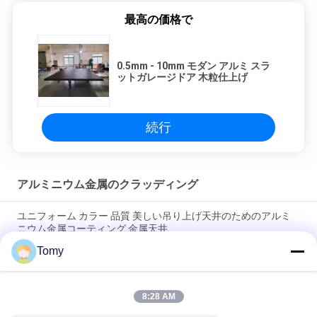
最高の価格で
を
要
0.5mm - 10mm モダン アルミ スラ
求
ットガレージドア 木粒仕上げ
し
続行
な
さ
アルミニウム金属のクラッディング
い
ユニフォーム カラー 品質 美しい吊り上げ天井のためのアルミ
ニウム金属コーティング 金属天井
地
Tomy
美しい吊り天井のための木の穀物 オーダーメイドアルミ金属コ
図
ーティング
8:28 AM
3mm インテリア装飾 壁カバー アルミニウム複合板 1220x2440
mm