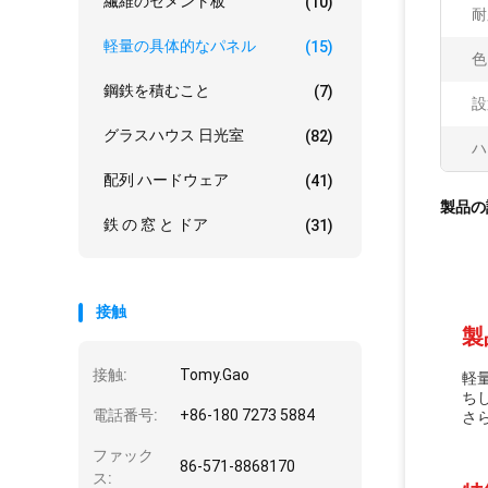
繊維のセメント板
(10)
耐
軽量の具体的なパネル
(15)
色
鋼鉄を積むこと
(7)
設
グラスハウス 日光室
(82)
ハ
配列 ハードウェア
(41)
製品の
鉄 の 窓 と ドア
(31)
接触
製
接触:
Tomy.Gao
軽
ち
電話番号:
+86-180 7273 5884
さ
ファック
86-571-8868170
ス: