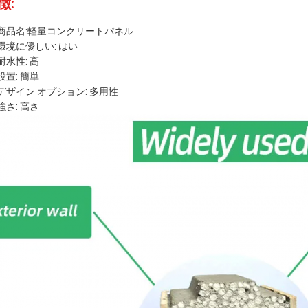
徴:
商品名:軽量コンクリートパネル
環境に優しい: はい
耐水性: 高
設置: 簡単
デザイン オプション: 多用性
強さ: 高さ