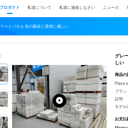
プロダクト
私達について
私達に連絡しなさい
ニュース
リートパネル 音の吸収と環境に優しい
グレ
しい
商品の
Place o
ブラン
証明:
モデル
お支払
Minim