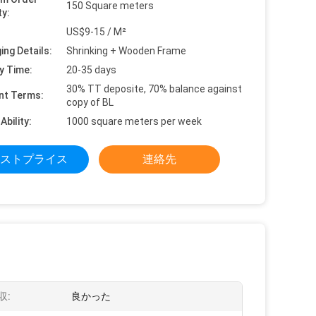
150 Square meters
ty:
US$9-15 / M²
ing Details:
Shrinking + Wooden Frame
y Time:
20-35 days
30% TT deposite, 70% balance against
nt Terms:
copy of BL
Ability:
1000 square meters per week
ストプライス
連絡先
収:
良かった