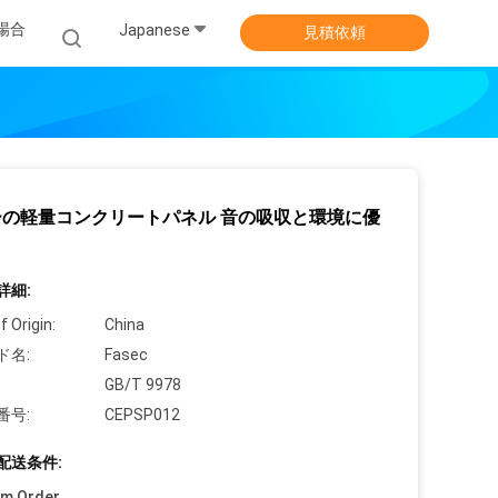
場合
Japanese
見積依頼
ーの軽量コンクリートパネル 音の吸収と環境に優
詳細:
f Origin:
China
ド名:
Fasec
GB/T 9978
番号:
CEPSP012
配送条件:
um Order