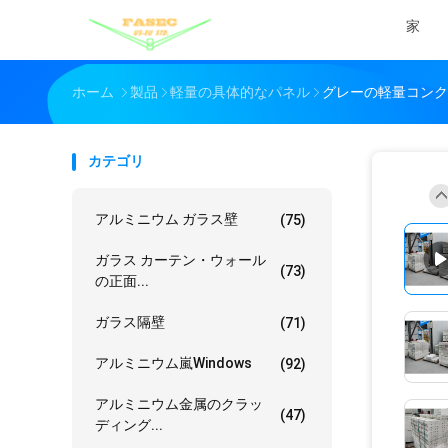
家
ホーム
製品
軽量の具体的なパネル
グレーの軽量コンク
カテゴリ
アルミニウム ガラス壁
(75)
ガラス カーテン・ウォール
(73)
の正面...
ガラス隔壁
(71)
アルミニウム嵐Windows
(92)
アルミニウム金属のクラッ
(47)
ディング...