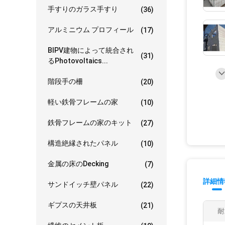
手すりのガラス手すり
(36)
アルミニウム プロフィール
(17)
BIPV建物によって統合され
(31)
るPhotovoltaics...
階段手の柵
(20)
軽い鉄骨フレームの家
(10)
鉄骨フレームの家のキット
(27)
構造絶縁されたパネル
(10)
金属の床のDecking
(7)
詳細情
サンドイッチ壁パネル
(22)
ギプスの天井板
(21)
耐