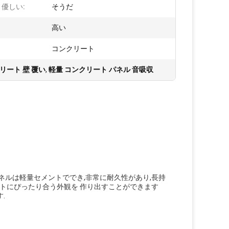
 優しい:
そうだ
:
高い
コンクリート
リート 壁 覆い
,
軽量 コンクリート パネル 音吸収
ネルは軽量セメントででき,非常に耐久性があり,長持
クトにぴったり合う外観を 作り出すことができます
.