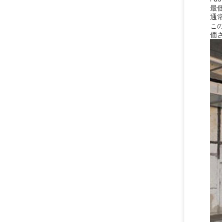
最
通常
こ
価