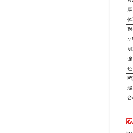
厚
体
耐
材
耐
強
色
断
環
音
応
Fa