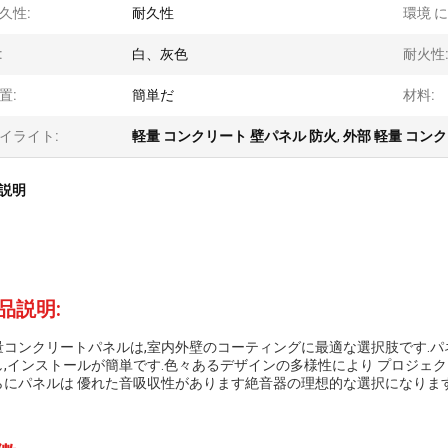
久性:
耐久性
環境 に
:
白、灰色
耐火性
置:
簡単だ
材料:
イライト:
軽量 コンクリート 壁パネル 防火
,
外部 軽量 コンク
説明
品説明:
量コンクリートパネルは,室内外壁のコーティングに最適な選択肢です.パ
し,インストールが簡単です.色々あるデザインの多様性により プロジェ
らにパネルは 優れた音吸収性があります絶音器の理想的な選択になります