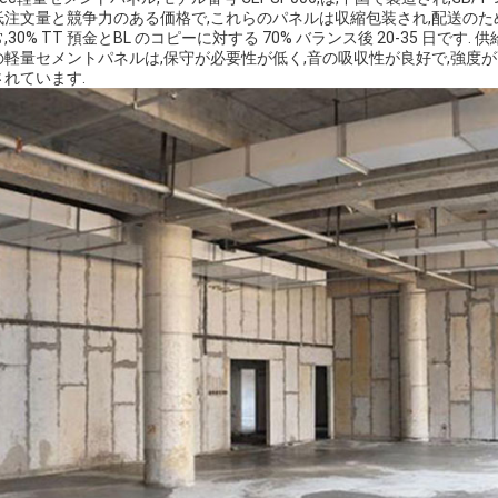
低注文量と競争力のある価格で,これらのパネルは収縮包装され,配送の
,30% TT 預金とBL のコピーに対する 70% バランス後 20-35 日です.
の軽量セメントパネルは,保守が必要性が低く,音の吸収性が良好で,強度が
されています.