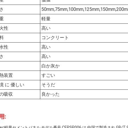
さ
50mm,75mm,100mm,125mm,150mm,20
重
軽量
火性
高い
料
コンクリート
水性
高い
さ
高い
白か灰か
熱装置
すごい
境 に 優しい
そうだ
の吸収
良かった
用:
sec軽量セメントパネル,モデル番号 CEPSP006,は,中国で製造され,GB/