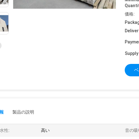
Quanti
価格:
Packag
Deliver
Payme
Supply 
ベ
報
製品の説明
水性:
高い
音の吸