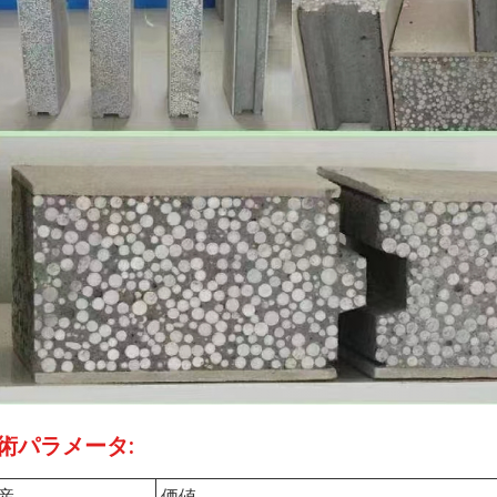
術パラメータ:
産
価値