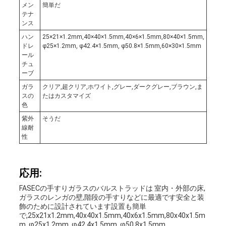
メン
簡単だ
地
テナ
ンス
図
ハン
25×21×1.2mm,40×40×1.5mm,40×6×1.5mm,80×40×1.5mm,
ドレ
φ25×1.2mm, φ42.4×1.5mm, φ50.8×1.5mm,60×30×1.5mm
ール
チュ
PRIVACY
ーブ
ガラ
クリア,超クリア,ホワイト,グレー,ダークグレー,ブラウン,ま
POLICY
スの
たはカスタマイズ
色
紫外
そうだ
線耐
性
応用:
FASECの手すりガラスのバルストラッドは 室内・外部の床,
ガラスのレンガの壁,階段の手すりなどに最適です安全と装
飾のために設計されています設置も簡単
で,25x21x1.2mm,40x40x1.5mm,40x6x1.5mm,80x40x1.5m
m, φ25x1.2mm, φ42.4x1.5mm, φ50.8x1.5mm,