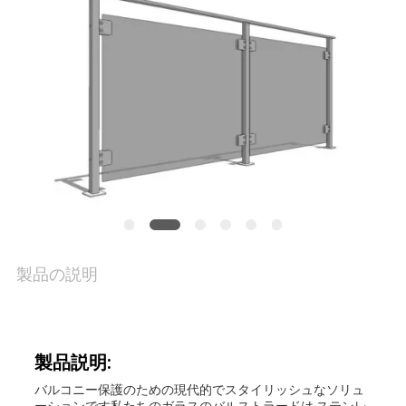
品
質
管
理
私
達
製品の説明
に
連
絡
製品説明:
し
バルコニー保護のための現代的でスタイリッシュなソリュ