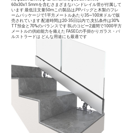
60x30x1.5mmを含むさまざまなハンドレイル管が付属して
います.最低注文量50mこの製品は,PPバッグと木製のフレ
ームパッケージで1平方メートルあたり35~100米ドルで販
売されています.配達時間は20-35日以内で,支払条件は30%
TT預金と70%のバランスです BLのコピー2週間で1000平方
メートルの供給能力を備えた FASECの手掛かりガラス・バ
ルストラードは どんな用途にも最適です