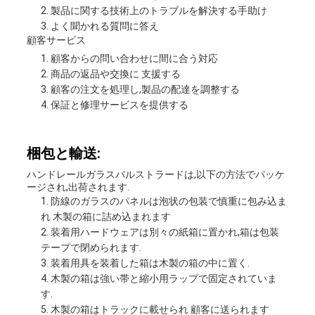
製品に関する技術上のトラブルを解決する手助け
よく聞かれる質問に答え
顧客サービス
顧客からの問い合わせに間に合う対応
商品の返品や交換に 支援する
顧客の注文を処理し,製品の配達を調整する
保証と修理サービスを提供する
梱包と輸送:
ハンドレールガラスバルストラードは,以下の方法でパッケ
ージされ,出荷されます.
防線のガラスのパネルは泡状の包装で慎重に包み込ま
れ 木製の箱に詰め込まれます
装着用ハードウェアは別々の紙箱に置かれ,箱は包装
テープで閉められます.
装着用具を装着した箱は木製の箱の中に置く.
木製の箱は強い帯と縮小用ラップで固定されていま
す.
木製の箱はトラックに載せられ 顧客に送られます