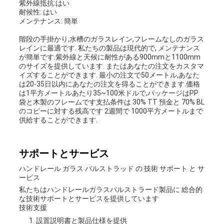
紫外線抵抗:はい
耐候性: はい
メンテナンス: 簡単
階段の手掛かり,水槽のガラスレイン,フレームなしのガラス
レインに最適です. 私たちの製品は現代的で, メンテナンス
が簡単です.紫外線と天候に耐性がある900mmと1100mm
のサイズを提供しています. またはあなたの注文をカスタマ
イズすることができます. 最小の注文で50メートル,あなた
は20-35日以内にあなたの注文を得ることができます.価格
は1平方メートルあたり35~100米ドルで,パッケージはPP
袋と木製のフレームです支払条件は 30% TT 預金と 70% BL
のコピーに対する残高です 2週間で 1000平方メートルまで
供給することができます.
サポートとサービス
ハンドレール ガラス バルストラッド の 技術 サポート と サ
ービス
私たちはハンドレールガラスバルストラード製品に 総合的
な技術サポートとサービスを提供しています
技術支援
設置説明書と製品仕様を提供