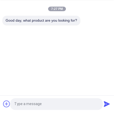
内外使用のためのカスタマイズ可能なハンドレールガラスバル
ストラード
7:27 PM
900mm / 1100mm 8mm - 17.5mm 厚さのガラスのガラスのバ
Good day, what product are you looking for?
ルストラード
人気カテゴリ
すべて
アルミニウム ガラス
ガラス カーテン・ウ
壁
ォールの正面
アルミニウム嵐
ガラス隔壁
Windows
アルミニウム金属の
手すりのガラス手す
クラッディング
り
アルミニウム プロフ
BIPV建物によって統
見積依頼
ィール
合される
Photovoltaics