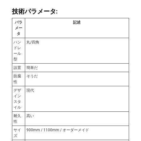
技術パラメータ:
引
パラ
記述
メー
用
タ
ハン
丸/四角
を
ドレ
ール
要
型
設置
簡単だ
求
防腐
そうだ
性
し
デザ
現代
イン
な
スタ
イル
さ
耐久
高い
性
い
サイ
900mm / 1100mm / オーダーメイド
ズ