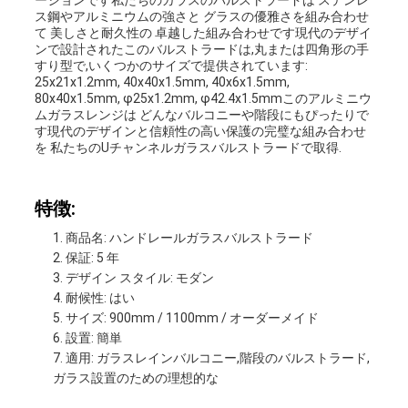
ーションです私たちのガラスのバルストラードは ステンレ
ス鋼やアルミニウムの強さと グラスの優雅さを組み合わせ
な
て 美しさと耐久性の 卓越した組み合わせです現代のデザイ
ンで設計されたこのバルストラードは,丸または四角形の手
さ
すり型で,いくつかのサイズで提供されています:
25x21x1.2mm, 40x40x1.5mm, 40x6x1.5mm,
80x40x1.5mm, φ25x1.2mm, φ42.4x1.5mmこのアルミニウ
い
ムガラスレンジは どんなバルコニーや階段にもぴったりで
す現代のデザインと信頼性の高い保護の完璧な組み合わせ
を 私たちのUチャンネルガラスバルストラードで取得.
ニ
特徴:
ュ
商品名: ハンドレールガラスバルストラード
ー
保証: 5 年
デザイン スタイル: モダン
ス
耐候性: はい
サイズ: 900mm / 1100mm / オーダーメイド
設置: 簡単
場
適用: ガラスレインバルコニー,階段のバルストラード,
ガラス設置のための理想的な
合