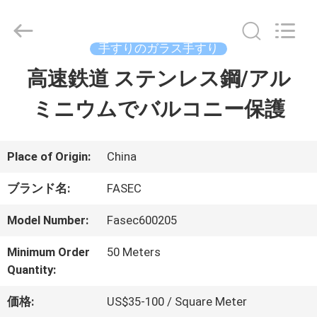
supplier.
Copyright
©
2021
手すりのガラス手すり
-
2026
高速鉄道 ステンレス鋼/アル
家
Hangzhou
FASEC
Buildings
ミニウムでバルコニー保護
Co.,Ltd..
All
プ
Rights
Reserved.
ロ
Place of Origin:
China
ダ
ブランド名:
FASEC
ク
Model Number:
Fasec600205
ト
Minimum Order
50 Meters
Quantity:
私
価格:
US$35-100 / Square Meter