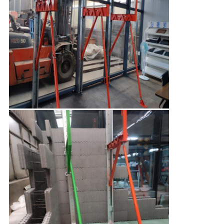
を
要
求
し
な
さ
い
地
図