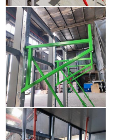
い
ニ
ュ
ー
ス
場
合
引
用