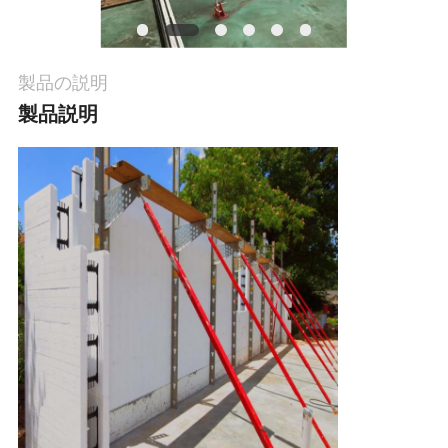
質
管
製品の説明
理
製品説明
私
達
に
連
絡
し
な
さ