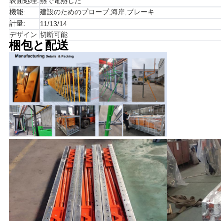
表面処理:
熱で電熱した
機能:
建設のためのプロープ,海岸,ブレーキ
計量:
11/13/14
デザイン
切断可能
梱包と配送