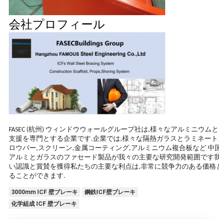
会社プロフィール
FASEC (杭州) ウィンドウウォールグループ社は,様々なアルミニウ
支援を専門とする企業です.企業では,様々な隔熱ガラスとラミネート
ロウバー,スクリーン,金属コーティング,アルミニウム複合板など 
アルミとガラスのファセード製品が我々の主要な研究開発範囲です我
い認識と賞賛を獲得私たちの主要な利点は,非常に競争力のある価格
ることができます.
3000mm ICF 壁ブレーキ
鋼鉄ICF壁ブレーキ
化学組成 ICF 壁ブレーキ