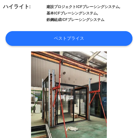
達
,
ハイライト:
建設プロジェクトICFブレーシングシステム
に
,
基本ICFブレーシングシステム
鉄鋼組成ICFブレーシングシステム
つ
い
ベストプライス
て
工
場
旅
行
品