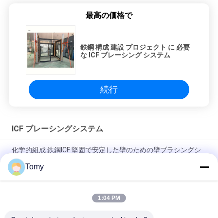
最高の価格で
鉄鋼 構成 建設 プロジェクト に 必要
な ICF ブレーシング システム
続行
ICF ブレーシングシステム
化学的組成 鉄鋼ICF 堅固で安定した壁のための壁ブラシングシ
ステム
Tomy
鉄鋼 2 メートル ICF ブラシング 建設 ニーズ の 完璧な 解決策
1:04 PM
伝統的なデザインICFブラシング 2mm厚さのレンタルとZontブ
ラシング設置