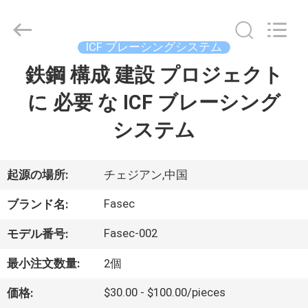
supplier.
Copyright
©
2021
-
ICF ブレーシングシステム
2026
Hangzhou
FASEC
鉄鋼 構成 建設 プロジェクト
家
Buildings
Co.,Ltd..
All
に 必要 な ICF ブレーシング
Rights
Reserved.
プ
システム
ロ
ダ
起源の場所:
チェジアン,中国
ク
Fasec
ブランド名:
ト
Fasec-002
モデル番号:
最小注文数量:
2個
私
$30.00 - $100.00/pieces
価格: