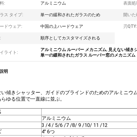
料:
アルミニウム
表面処
ラス タイプ:
単一の緩和されたガラスのため
開いた
ードウェア:
中国の上ハードウェア
刃QTY
:
順序としてカスタマイズされる
アルミニウム ルーバー メカニズム
,
見えない傾きシ
イライト:
単一の緩和されたガラス ルーバー窓のメカニズム
説明
ない傾きシャッター、ガイドのブラインドのためのアルミニウム
あらゆる位置で一直線に並ぶ。
名
アルミニウム
3 /4 / 5/6 /7 /8/ 9 /10/ 11 /12
ズ
4" 6つ