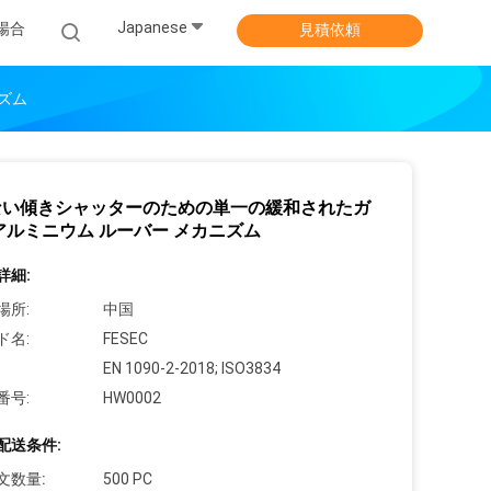
Japanese
場合
見積依頼
ズム
ない傾きシャッターのための単一の緩和されたガ
アルミニウム ルーバー メカニズム
詳細:
場所:
中国
ド名:
FESEC
EN 1090-2-2018; ISO3834
番号:
HW0002
配送条件:
文数量:
500 PC