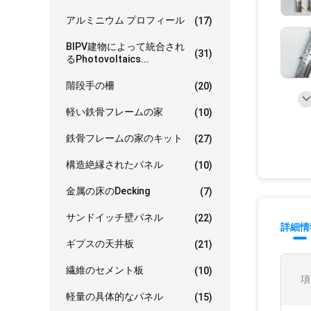
アルミニウム プロフィール
(17)
BIPV建物によって統合され
(31)
るPhotovoltaics...
階段手の柵
(20)
軽い鉄骨フレームの家
(10)
鉄骨フレームの家のキット
(27)
構造絶縁されたパネル
(10)
金属の床のDecking
(7)
サンドイッチ壁パネル
(22)
詳細情
ギプスの天井板
(21)
繊維のセメント板
(10)
項
軽量の具体的なパネル
(15)