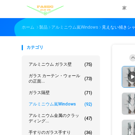
家
ホーム
製品
アルミニウム嵐Windows
見えない傾きシャ
カテゴリ
アルミニウム ガラス壁
(75)
ガラス カーテン・ウォール
(73)
の正面...
ガラス隔壁
(71)
アルミニウム嵐Windows
(92)
アルミニウム金属のクラッ
(47)
ディング...
手すりのガラス手すり
(36)