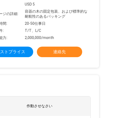
USD 5
容器の木の固定包装、および標準的な
ージの詳細:
耐航性のあるパッキング
時間:
20-50仕事日
件:
T/T、L/C
能力:
2,000,000/month
ストプライス
連絡先
作動させなさい