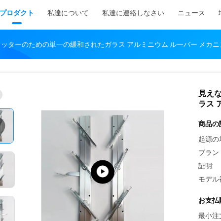
プロダクト
私達について
私達に連絡しなさい
ニュース
ッターのための単一の緩和されたガラス アルミニウム ルーバー メカニ
見え
ラス 
商品の
起源の
ブラン
証明:
モデル
お支払
最小注