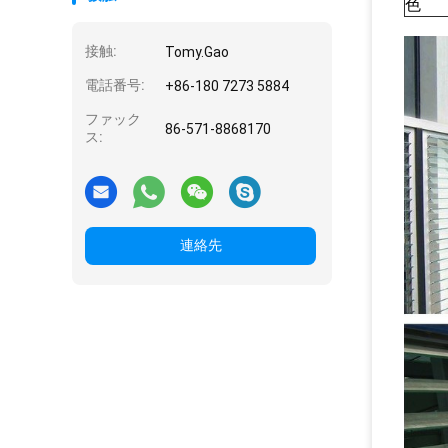
色
接触:
Tomy.Gao
電話番号:
+86-180 7273 5884
ファック
86-571-8868170
ス:
連絡先