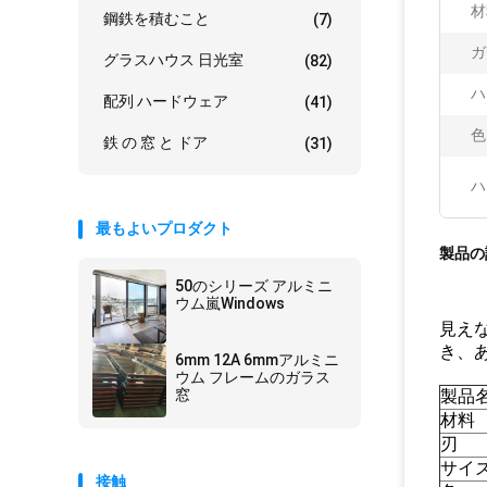
材
鋼鉄を積むこと
(7)
ガ
グラスハウス 日光室
(82)
ハ
配列 ハードウェア
(41)
色
鉄 の 窓 と ドア
(31)
ハ
最もよいプロダクト
製品の
50のシリーズ アルミニ
ウム嵐Windows
見え
き、
6mm 12A 6mmアルミニ
ウム フレームのガラス
窓
製品
材料
刃
サイ
接触